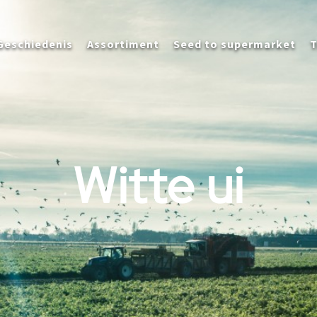
Geschiedenis
Assortiment
Seed to supermarket
T
Witte ui