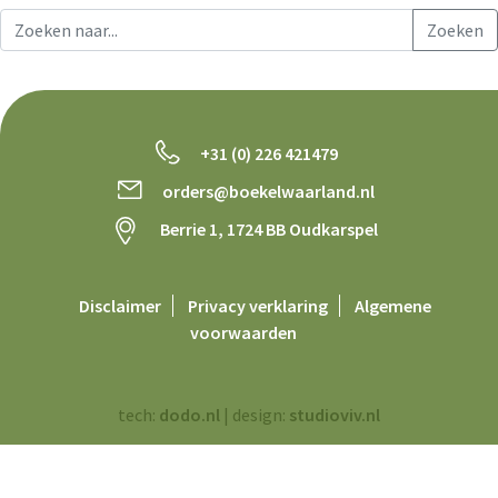
+31 (0) 226 421479
orders@boekelwaarland.nl
Berrie 1, 1724 BB Oudkarspel
Disclaimer
Privacy verklaring
Algemene
voorwaarden
tech:
dodo.nl
|
design:
studioviv.nl