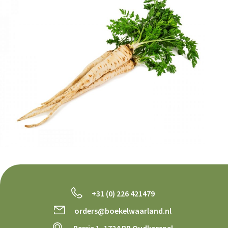
+31 (0) 226 421479
orders@boekelwaarland.nl
Berrie 1, 1724 BB Oudkarspel